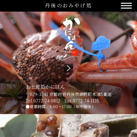
丹後のおみやげ処
お土産処かにはん
〒629-3241
京都府京丹後市網野町木津5番地
Tel.0
772-74-0812
Fax.0772-74-1135
営業時間／8:00～17:00（年中無休）